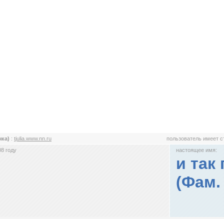
чка)
:
tjulia.www.nn.ru
пользователь имеет 
8 году
настоящее имя:
и так
(Фам.