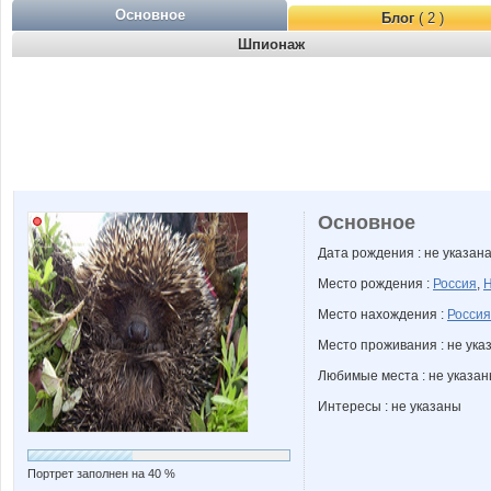
Основное
Блог
( 2 )
Шпионаж
Основное
Дата рождения : не указан
Место рождения :
Россия
,
Н
Место нахождения :
Россия
Место проживания : не ука
Любимые места : не указа
Интересы : не указаны
Портрет заполнен на 40 %