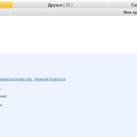
Друзья
( 25 )
Га
Мне н
а
ижегородская обл.
,
Нижний Новгород
,
зано
ны