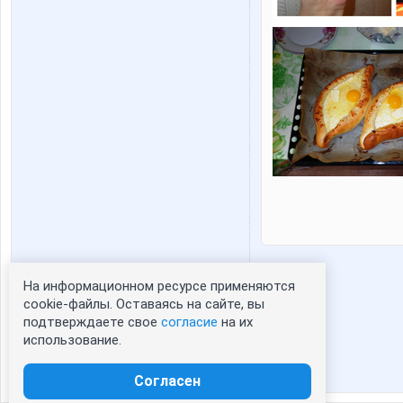
На информационном ресурсе применяются
Статистика портрета:
cookie-файлы. Оставаясь на сайте, вы
подтверждаете свое
согласие
на их
сейчас просматривают портрет - 0
использование.
зарегистрированные пользователи
посетившие портрет за 7 дней - 0
Согласен