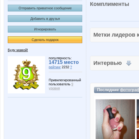
Комплименты
Отправить приватное сообщение
Добавить в друзья
Игнорировать
Метки лидеров
Сделать подарок
Буду мамой!
популярность:
14715 место
Интервью
рейтинг
2232
?
Привилегированный
пользователь
9
уровня
Последние
фотогра