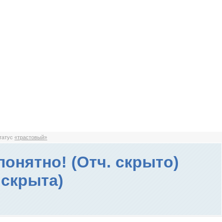
статус
«трастовый»
 понятно! (Отч. скрыто)
 скрыта)